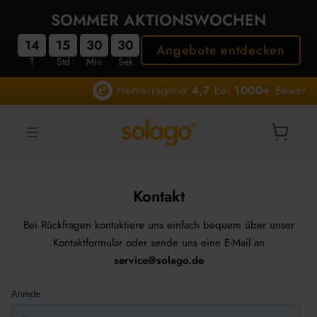
Direkt
SOMMER AKTIONSWOCHEN
zum
Inhalt
14
15
30
29
Angebote entdecken
T
Std
Min
Sek
 Hervorragend 
4,7
 bei 
1000+
 Bewertungen
solago
Navigation
Kontakt
Bei Rückfragen kontaktiere uns einfach bequem über unser
Kontaktformular oder sende uns eine E-Mail an
service@solago.de