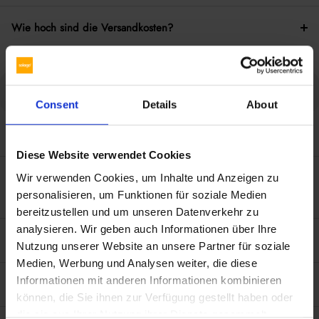
Wie hoch sind die Versandkosten?
Zahlung & Rückgabe
Consent
Details
About
Was tun, wenn die Zahlung nicht funktioniert?
Diese Website verwendet Cookies
Warum wird meine Zahlung im Kundenkonto als ausstehend
Wir verwenden Cookies, um Inhalte und Anzeigen zu
angezeigt, obwohl ich bezahlt habe?
personalisieren, um Funktionen für soziale Medien
bereitzustellen und um unseren Datenverkehr zu
analysieren. Wir geben auch Informationen über Ihre
Wie lange dauert die Rückerstattung nach einer Retoure?
Nutzung unserer Website an unsere Partner für soziale
Medien, Werbung und Analysen weiter, die diese
Informationen mit anderen Informationen kombinieren
Warum habe ich keine Rechnung erhalten?
können, die Sie ihnen zur Verfügung gestellt haben oder
die sie aus Ihrer Nutzung ihrer Dienste gesammelt