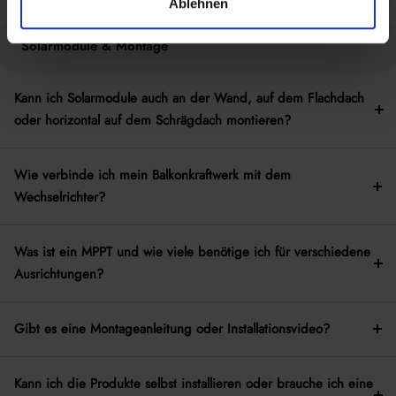
Ablehnen
Solarmodule & Montage
Kann ich Solarmodule auch an der Wand, auf dem Flachdach
oder horizontal auf dem Schrägdach montieren?
Wie verbinde ich mein Balkonkraftwerk mit dem
Wechselrichter?
Was ist ein MPPT und wie viele benötige ich für verschiedene
Ausrichtungen?
Gibt es eine Montageanleitung oder Installationsvideo?
Kann ich die Produkte selbst installieren oder brauche ich eine